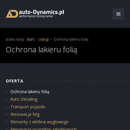
Start
Jesteś tutaj:
Start
Usługi
Ochrona lakieru folią
O Firmie
Ochrona lakieru folią
Oferta
Usługi
Chiptuning
OFERTA
Katalog
Moduły mocy
Ochrona lakieru folią
Ochrona lakieru folią
Aktualności
Serwis
Auto Detailing
Auto Detailing
Transport pojazdu
Kontakt
Hamownia
Blog
Transport pojazdu
Serwis samochodowy
Renowacja felg
Elementy z włókna węglowego
Realizacje
Renowacja felg
Renowacja pojazdów zabytkowych