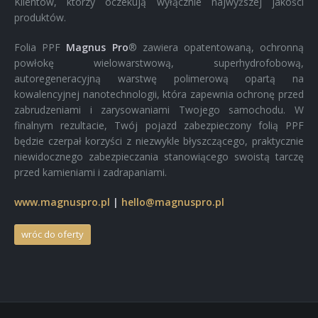
Klientów, którzy oczekują wyłącznie najwyższej jakości
produktów.
Folia PPF
Magnus Pro
® zawiera opatentowaną, ochronną
powłokę wielowarstwową, superhydrofobową,
autoregeneracyjną warstwę polimerową opartą na
kowalencyjnej nanotechnologii, która zapewnia ochronę przed
zabrudzeniami i zarysowaniami Twojego samochodu. W
finalnym rezultacie, Twój pojazd zabezpieczony folią PPF
będzie czerpał korzyści z niezwykle błyszczącego, praktycznie
niewidocznego zabezpieczania stanowiącego swoistą tarczę
przed kamieniami i zadrapaniami.
www.magnuspro.pl
|
hello@magnuspro.pl
wróc do oferty