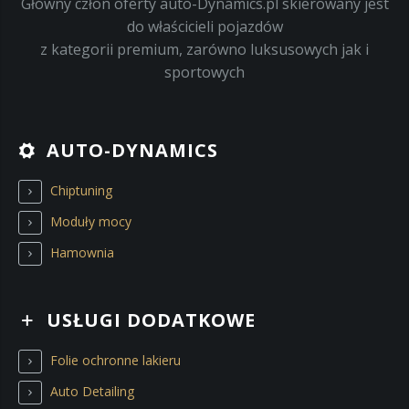
Główny człon oferty auto-Dynamics.pl skierowany jest
Elementy z włókna węglowego
do właścicieli pojazdów
z kategorii premium, zarówno luksusowych jak i
Renowacja pojazdów zabytkowych
sportowych
AUTO-DYNAMICS
Chiptuning
Moduły mocy
Hamownia
USŁUGI DODATKOWE
Folie ochronne lakieru
Auto Detailing