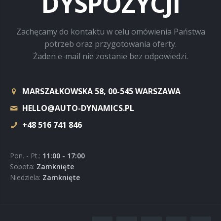
DYSPOZYCJI
Elementy z włókna węglowego
Zachęcamy do kontaktu w celu omówienia Państwa
Renowacja pojazdów zabytkowych
potrzeb oraz przygotowania oferty.
Żaden e-mail nie zostanie bez odpowiedzi.
MARSZAŁKOWSKA 58, 00-545 WARSZAWA
HELLO@AUTO-DYNAMICS.PL
+48 516 741 846
Pon. - Pt.:
11:00 - 17:00
Sobota:
Zamknięte
Niedziela:
Zamknięte