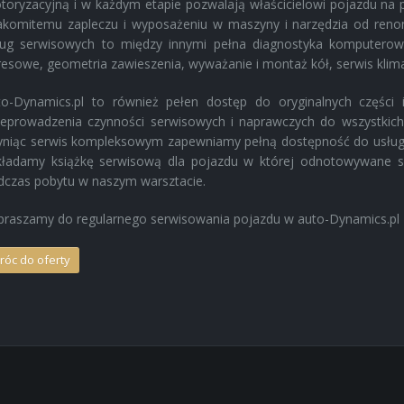
toryzacyjną i w każdym etapie pozwalają właścicielowi pojazdu na 
akomitemu zapleczu i wyposażeniu w maszyny i narzędzia od ren
ług serwisowych to między innymi pełna diagnostyka komputerow
esowe, geometria zawieszenia, wyważanie i montaż kół, serwis klimaty
to-Dynamics.pl to również pełen dostęp do oryginalnych części
zeprowadzenia czynności serwisowych i naprawczych do wszystkic
yniąc serwis kompleksowym zapewniamy pełną dostępność do usług bl
kładamy książkę serwisową dla pojazdu w której odnotowywane s
dczas pobytu w naszym warsztacie.
praszamy do regularnego serwisowania pojazdu w auto-Dynamics.pl
róc do oferty