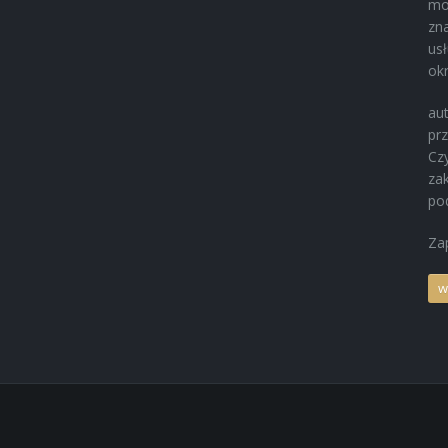
mo
Elementy z włókna węglowego
zn
us
Renowacja pojazdów zabytkowych
okr
au
pr
Cz
za
po
Za
w