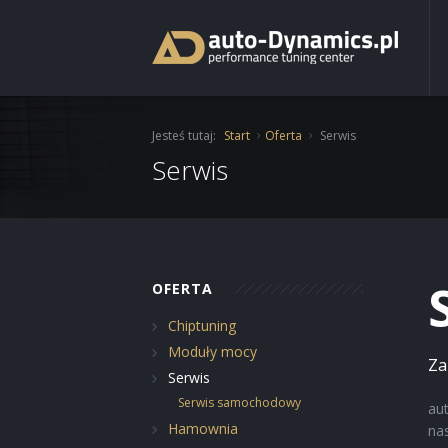
Start
Jesteś tutaj:
Start
Oferta
Serwis
O Firmie
Serwis
Oferta
Usługi
Chiptuning
OFERTA
Katalog
Ochrona lakieru folią
Moduły mocy
Chiptuning
Aktualności
Auto Detailing
Serwis
Moduły mocy
Za
Serwis
Kontakt
Transport pojazdu
Blog
Hamownia
Serwis samochodowy
Serwis samochodowy
au
Renowacja felg
Realizacje
Hamownia
na