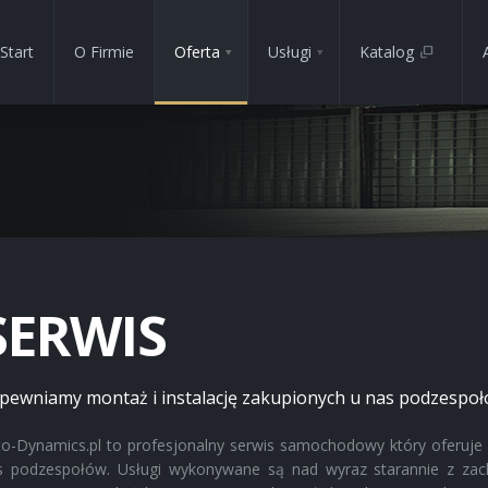
Start
O Firmie
Oferta
Usługi
Katalog
SERWIS
pewniamy montaż i instalację zakupionych u nas podzespo
to-Dynamics.pl to profesjonalny serwis samochodowy który oferuje 
s podzespołów. Usługi wykonywane są nad wyraz starannie z zac