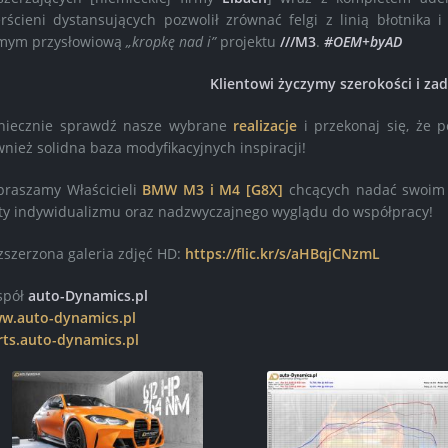
erścieni dystansujących pozwolił zrównać felgi z linią błotnika 
mym przysłowiową
„kropkę nad i”
projektu
///M3
.
#OEM+byAD
Klientowi życzymy szerokości i za
niecznie sprawdź nasze wybrane
realizacje
i przekonaj się, że p
wnież solidna baza modyfikacyjnych inspiracji!
praszamy Właścicieli
BMW M3 i M4 [G8X]
chcących nadać swoim 
ty indywidualizmu oraz nadzwyczajnego wyglądu do współpracy!
zszerzona galeria zdjęć HD:
https://flic.kr/s/aHBqjCNzmL
spół
auto-Dynamics.pl
w.auto-dynamics.pl
rts.auto-dynamics.pl