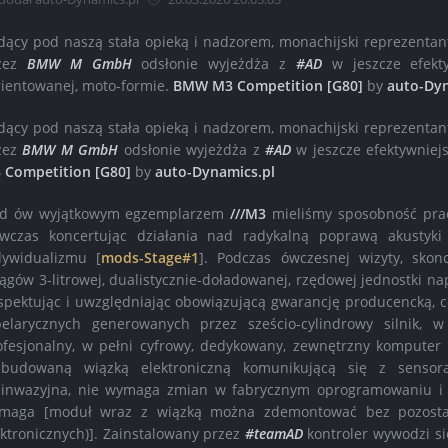
dący pod naszą stała opieką i nadzorem, monachijski reprezenta
zez
BMW M GmbH
odsłonie wyjeżdża z
#AD
w jeszcze efektyw
rientowanej, moto-formie.
BMW M3 Competition [G80]
by
auto-Dyn
dący pod naszą stała opieką i nadzorem, monachijski reprezenta
zez
BMW M GmbH
odsłonie wyjeżdża z
#AD
w jeszcze efektywniejs
 Competition [G80]
by
auto-Dynamics.pl
d ów wyjątkowym egzemplarzem
///M3
mieliśmy sposobność pr
wczas koncertując działania nad radykalną poprawą akustyki 
dywidualizmu [
mods-Stage#1
]. Podczas ówczesnej wizyty, skon
iągów 3-litrowej, dualistycznie-doładowanej, rzędowej jednostki 
spektując i uwzględniając obowiązującą gwarancję producencką, ce
belarycznych generowanych przez sześcio-cylindrowy silnik, 
ofesjonalny, w pełni cyfrowy, dedykowany, zewnętrzny komputer
zbudowaną wiązką elektroniczną komunikującą się z sensora
einwazyjna, nie wymaga zmian w fabrycznym oprogramowaniu i j
maga [moduł wraz z wiązką można zdemontować bez pozostaw
ektronicznych)]. Zainstalowany przez
#teamAD
kontroler wywodzi się