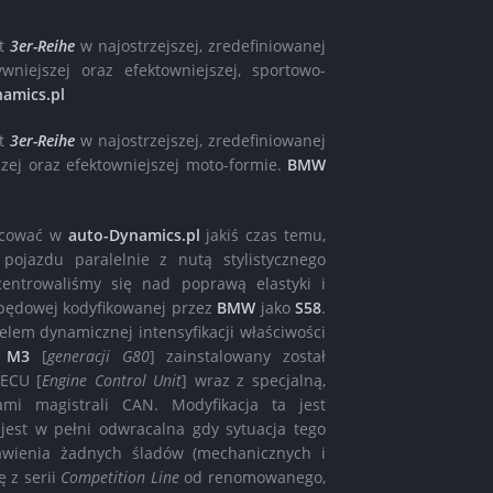
nt
3er-Reihe
w najostrzejszej, zredefiniowanej
niejszej oraz efektowniejszej, sportowo-
amics.pl
nt
3er-Reihe
w najostrzejszej, zredefiniowanej
zej oraz efektowniejszej moto-formie.
BMW
acować w
auto-Dynamics.pl
jakiś czas temu,
pojazdu paralelnie z nutą stylistycznego
centrowaliśmy się nad poprawą elastyki i
napędowej kodyfikowanej przez
BMW
jako
S58
.
lem dynamicznej intensyfikacji właściwości
w
M3
[
generacji G80
] zainstalowany został
 ECU [
Engine Control Unit
] wraz z specjalną,
mi magistrali CAN. Modyfikacja ta jest
est w pełni odwracalna gdy sytuacja tego
ienia żadnych śladów (mechanicznych i
 z serii
Competition Line
od renomowanego,