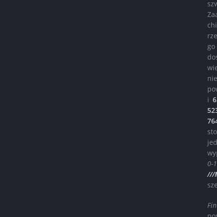
sz
Za
ch
rz
go
do
wi
ni
po
i
52
76
st
je
wy
0-
//
sz
Fi
po