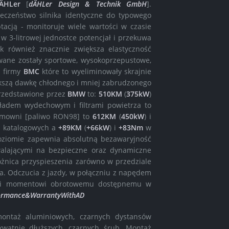
ÄHLer
[
dÄHLer Design & Technik GmbH
].
eczeństwo silnika identyczne do typowego
cją - monitoruje wiele wartości w czasie
 w 3-litrowej jednostce potencjał i przekuwa
 również znacznie zwiększa elastyczność
ne zostały sportowe, wysokoprzepustowe,
- firmy
BMC
które to wyeliminowały skrajnie
ększą dawkę chłodnego i mniej zabrudzonego
przedstawione przez
BMW
to:
510KM
(
375kW
)
ładem wydechowym i filtrami powietrza to
hamowni [paliwo RON98] to
612KM
(
450kW
) i
i katalogowych a
+89KM
(
+66kW
) i
+83Nm
w
oziomie zapewnia absolutną bezawaryjność
walającymi na bezpieczne oraz dynamiczne
żnica przyspieszenia zarówno w przedziale
na. Odczucia z jazdy, w połączniu z napędem
ięki momentowi obrotowemu dostępnemu w
ormance&WarrantyWithAD
ntaż aluminiowych, czarnych dystansów
watnie dłuższych, czarnych śrub. Montaż