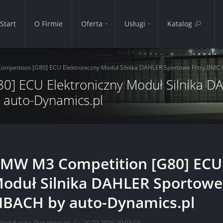
Start
O Firmie
Oferta
Usługi
Katalog
mpetition [G80] ECU Elektroniczny Moduł Silnika DAHLER Sportowe Filtry BMC 
] ECU Elektroniczny Moduł Silnika DA
 auto-Dynamics.pl
MW M3 Competition [G80] ECU 
oduł Silnika DAHLER Sportowe 
IBACH by auto-Dynamics.pl
dodał auto-Dynamics.pl
20.03.2026 20:03:03