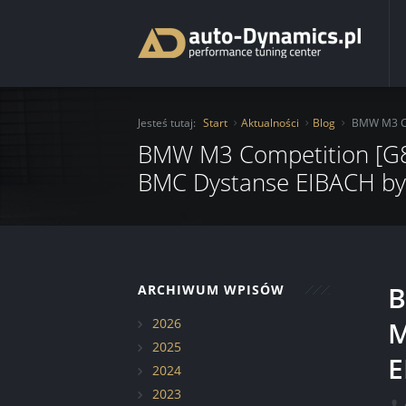
Start
Jesteś tutaj:
Start
Aktualności
Blog
BMW M3 Co
O Firmie
BMW M3 Competition [G80
BMC Dystanse EIBACH by
Oferta
Usługi
Chiptuning
Katalog
Moduły mocy
Ochrona lakieru folią
B
ARCHIWUM WPISÓW
Aktualności
Serwis
Auto Detailing
2026
M
Kontakt
Hamownia
Transport pojazdu
Blog
Serwis samochodowy
2025
E
2024
Renowacja felg
Realizacje
2023