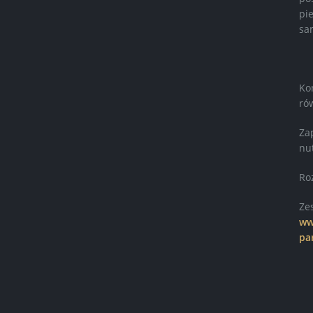
pi
sa
Ko
ró
Za
nu
Ro
Ze
ww
pa