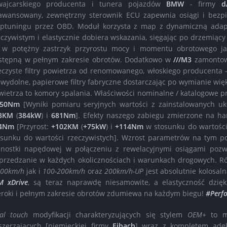
wajcarskiego producenta i tunera pojazdów
BMW
- firmy
d
awansowany, zewnętrzny sterownik ECU zapewnia osiągi i bezpi
iptuningu przez OBD. Moduł korzysta z map z dynamiczną adapta
eczywistym i elastycznie dobiera wskazania, sięgając po drzemiący
 w potężny zastrzyk przyrostu mocy i momentu obrotowego jak
stępną w pełnym zakresie obrotów. Dodatkowo w
///M3
zamontowa
eczyste filtry powietrza od renomowanego, włoskiego producenta 
ewydolne, papierowe filtry fabryczne dostarczając po wymianie wi
wietrza to komory spalania. Właściwości nominalne / katalogowe 
650Nm
[Wyniki pomiaru seryjnych wartości z zainstalowanych uk
3KM
(
384kW
) i
681Nm
]. Efekty naszego zabiegu zmierzone na 
4Nm
[Przyrost:
+102KM
(
+75kW
) i
+114Nm
w stosunku do wartośc
osunku do wartości rzeczywistych]. Wzrost parametrów na tym p
dnostki napędowej w połączeniu z rewelacyjnymi osiągami poz
przedzanie w każdych okolicznościach i warunkach drogowych. Ró
100km/h
jak i
100-200km/h
oraz
200km/h-UP
jest absolutnie kolosal
/M xDrive
, są teraz naprawdę niesamowite, a elastyczność dz
eroki i pełnym zakresie obrotów zdumiewa na każdym biegu!
#Perf
nal touch
modyfikacji charakteryzujących się stylem
OEM+
to mo
szerzających [niemieckiej firmy
Eibach
] wraz z kompletem adek