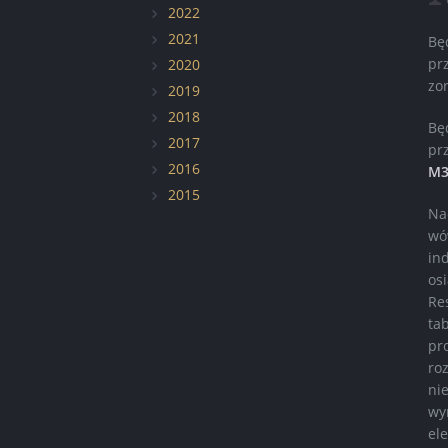
2022
Elementy z włókna węglowego
2021
Bę
pr
2020
Renowacja pojazdów zabytkowych
zo
2019
2018
Bę
2017
pr
2016
M3
2015
Na
wó
in
os
Re
ta
pr
ro
ni
wy
el