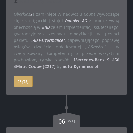
dodał auto-Dynamics.pl
Oberklas
S
e
zamknięte w nadwoziu
Coupé
wywodzące
się z stuttgarckiej stajni
Daimler AG
z produktywną
obecnością w
#AD
celem implementacji skutecznego,
gwarancyjnego zestawu modyfikacji w postaci
pakietu
„AD-Performance”
, zapewniającego poprawę
osiągów dwoiście doładowanej
„V-Szóstce”
- w
zweryfikowany, kompetentny a przede wszystkim
pozbawiony ryzyka sposób.
Mercedes-Benz S 450
4Matic Coupe [C217]
by
auto-Dynamics.pl
czytaj
06
WRZ