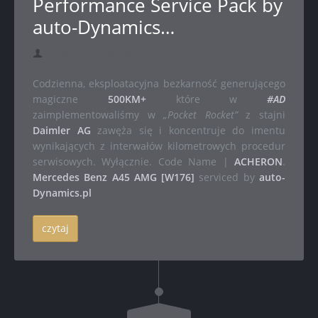
Performance Service Pack by
auto-Dynamics…
dodał auto-Dynamics.pl
Codzienna, eksploatacyjna bezkarność generującego
magiczne
500KM+
które w
#AD
zaimplementowaliśmy w
„Pocket Rocket”
z stajni
Daimler AG
zawęża się i koncentruje do imentu
wynikających z interwałów kilometrowych procedur
serwisowych. Wyłącznie. Code Name |
ACHERON
.
Mercedes Benz A45 AMG [W176]
serviced by
auto-
Dynamics.pl
czytaj