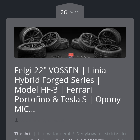
26
WRZ
Felgi 22" VOSSEN | Linia
Hybrid Forged Series |
Model HF-3 | Ferrari
Portofino & Tesla S | Opony
MIC…
dodał auto-Dynamics.pl
The Art
| i to w tandemie! Dedykowane stricte do