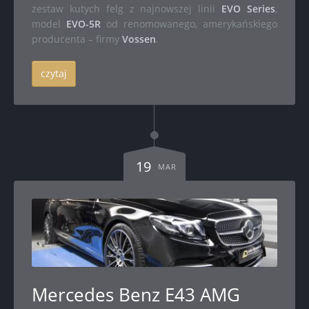
zestaw kutych felg z najnowszej linii
EVO Series
,
model
EVO-5R
od renomowanego, amerykańskiego
producenta – firmy
Vossen
.
czytaj
19
MAR
Mercedes Benz E43 AMG