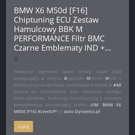
BMW X6 M50d [F16]
Chiptuning ECU Zestaw
Hamulcowy BBK M
PERFORMANCE Filtr BMC
Czarne Emblematy IND +…
dodał auto-Dynamics.pl
Prekursor segmentu
Sports Activity Coupé [SAC]
występujący w imieniu
B
ayerische
M
otoren
W
erke
z
motoryzacyjnie-sportowo zorientowaną wizytą w
#AD
dążącą do intensyfikacji oraz natężenia szeregu
moto-aspektów. Audiencją merytorycznie a zarazem
kompetentnie akredytującą prefiks
///M
.
BMW X6
M50d [F16]
#LevelUP!
by
auto-Dynamics.pl
czytaj