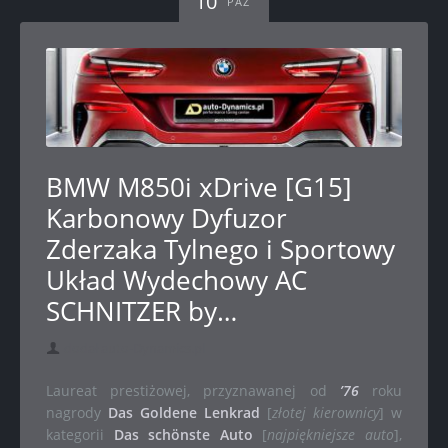
10
PAŹ
BMW M850i xDrive [G15]
Karbonowy Dyfuzor
Zderzaka Tylnego i Sportowy
Układ Wydechowy AC
SCHNITZER by…
dodał auto-Dynamics.pl
Laureat prestiżowej, przyznawanej od
’76
roku
nagrody
Das Goldene Lenkrad
[
złotej kierownicy
] w
kategorii
Das schönste Auto
[
najpiękniejsze auto
],