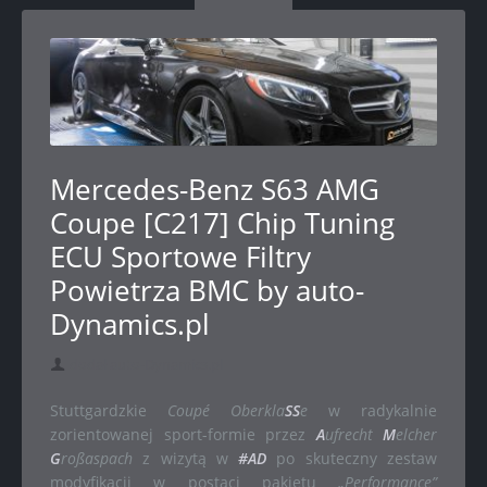
Mercedes-Benz S63 AMG
Coupe [C217] Chip Tuning
ECU Sportowe Filtry
Powietrza BMC by auto-
Dynamics.pl
dodał auto-Dynamics.pl
Stuttgardzkie
Coupé Oberkla
SS
e
w radykalnie
zorientowanej sport-formie przez
A
ufrecht
M
elcher
G
roßaspach
z wizytą w
#AD
po skuteczny zestaw
modyfikacji w postaci pakietu
„Performance”