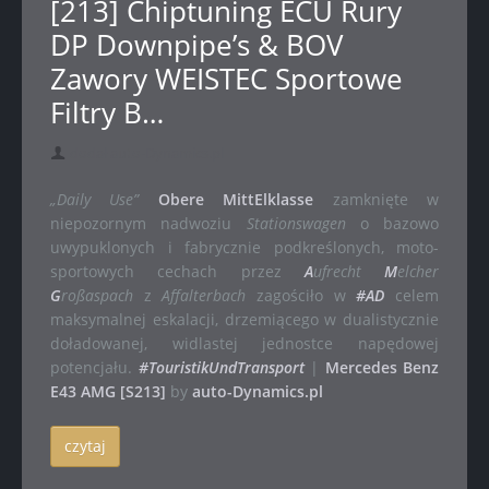
[213] Chiptuning ECU Rury
DP Downpipe’s & BOV
Zawory WEISTEC Sportowe
Filtry B…
dodał auto-Dynamics.pl
„Daily Use”
Obere MittElklasse
zamknięte w
niepozornym nadwoziu
Stationswagen
o bazowo
uwypuklonych i fabrycznie podkreślonych, moto-
sportowych cechach przez
A
ufrecht
M
elcher
G
roßaspach
z
Affalterbach
zagościło w
#AD
celem
maksymalnej eskalacji, drzemiącego w dualistycznie
doładowanej, widlastej jednostce napędowej
potencjału.
#TouristikUndTransport
|
Mercedes Benz
E43 AMG [S213]
by
auto-Dynamics.pl
czytaj