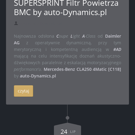
SUPERSPRINT Filtr Powietrza
BMC by auto-Dynamics.pl
dodał auto-Dynamics.pl
Najnowsza odsłona
C
oupe
L
ight
A
-Class
od
Daimler
AG
z operatywnie dynamiczną, przy tym
merytoryczną i kompetentną audiencją w
#AD
mającą na celu intensyfikację doznań akustyczno-
dźwiękowych paralelnie z eskalacją motoryzacyjnego
performance’u
.
Mercedes-Benz CLA250 4Matic [C118]
by
auto-Dynamics.pl
czytaj
24
LIP