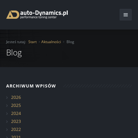
Start
Jesteś tutaj:
Start
Aktualności
Blog
O Firmie
Blog
Oferta
Usługi
Chiptuning
ARCHIWUM WPISÓW
Katalog
Moduły mocy
Ochrona lakieru folią
2026
Aktualności
Serwis
Auto Detailing
2025
2024
Kontakt
Hamownia
Transport pojazdu
Blog
Serwis samochodowy
2023
2022
Renowacja felg
Realizacje
2021