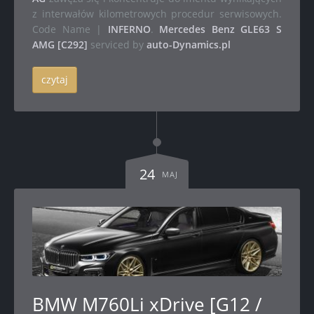
z interwałów kilometrowych procedur serwisowych.
Code Name |
INFERNO
.
Mercedes Benz GLE63 S
AMG [C292]
serviced by
auto-Dynamics.pl
czytaj
24
MAJ
BMW M760Li xDrive [G12 /