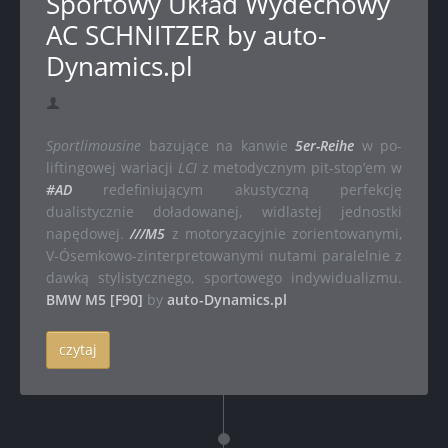
Sportowy Układ Wydechowy
AC SCHNITZER by auto-
Dynamics.pl
dodał auto-Dynamics.pl
Sportlimousine
bazujące na kanwie
5er-Reihe
w po-
liftingowej wariacji
LCI
z metodycznym pit-stop’em w
#AD
redefiniującym akustyczną perfekcję
dualistycznie doładowanej, widlastej jednostki
napędowej.
///M5
z motoryzacyjnie zorientowanymi,
V-Ósemkowo-zinterpretowanymi nutami paralelnie z
dawką stylistycznego, sportowego indywidualizmu.
BMW M5 [F90]
by
auto-Dynamics.pl
czytaj