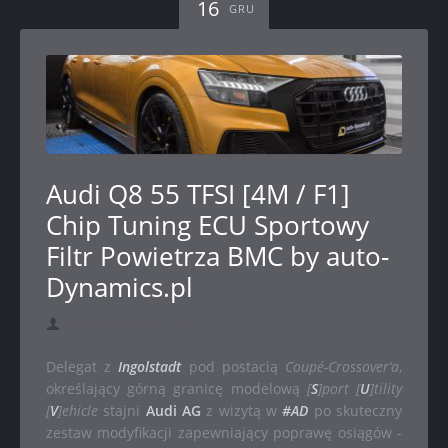
16
GRU
Audi Q8 55 TFSI [4M / F1]
Chip Tuning ECU Sportowy
Filtr Powietrza BMC by auto-
Dynamics.pl
dodał auto-Dynamics.pl
Delegat z
Ingolstadt
pod postacią
Coupé-Crossover’a
,
określający górną granicę modelową
[
S
]port [
U
]tility
[
V
]ehicle
stajni
Audi AG
z wizytą w
#AD
po skuteczny
zestaw modyfikacji zapewniający poprawę osiągów -