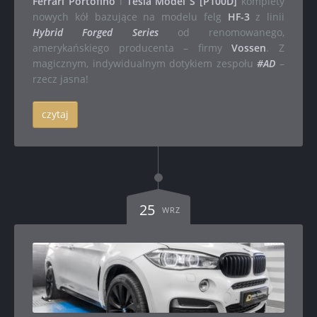
Ferrari Portofino
i
Tesla Model S [P100D]
komplety
nowych kół bazujące na modelu felg
HF-3
z linii
Hybrid Forged Series
od renomowanego,
amerykańskiego producenta – firmy
Vossen
. Z
magicznym, indywidualnym dotykiem zespołu
#AD
–
rzecz jasna!
czytaj
25
WRZ