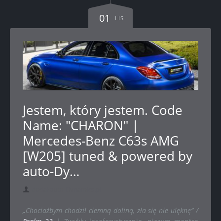
01
LIS
Jestem, który jestem. Code
Name: "CHARON" |
Mercedes-Benz C63s AMG
[W205] tuned & powered by
auto-Dy…
dodał auto-Dynamics.pl
„Chociażbym chodził ciemną doliną, zła się nie ulęknę” /