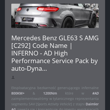
Mercedes Benz GLE63 S AMG
[C292] Code Name |
INFERNO - AD High
Performance Service Pack by
auto-Dyna…
dodał auto-Dynamics.pl
Eksploatacyjna bezkarność generującego infernalne
800KM+
&
1200Nm
które w
#AD
zaimplementowaliśmy w tytanicznego reprezentanta
segmentu SAV [
Sports Activity Vehicle
] z stajni
Daimler
AG
zawęża się i koncentruje do imentu wynikających