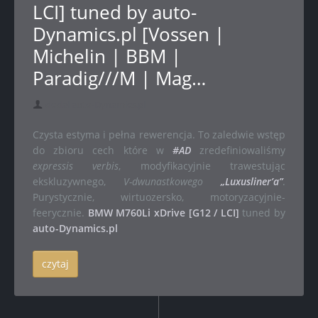
LCI] tuned by auto-
Dynamics.pl [Vossen |
Michelin | BBM |
Paradig///M | Mag…
dodał auto-Dynamics.pl
Czysta estyma i pełna rewerencja. To zaledwie wstęp
do zbioru cech które w
#AD
zredefiniowaliśmy
expressis verbis
, modyfikacyjnie trawestując
ekskluzywnego,
V-dwunastkowego
„Luxusliner’a”
.
Purystycznie, wirtuozersko, motoryzacyjnie-
feerycznie.
BMW M760Li xDrive [G12 / LCI]
tuned by
auto-Dynamics.pl
czytaj