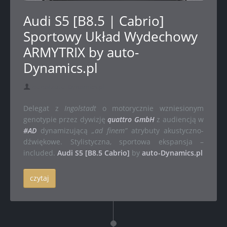
Audi S5 [B8.5 | Cabrio]
Sportowy Układ Wydechowy
ARMYTRIX by auto-
Dynamics.pl
dodał auto-Dynamics.pl
Delegat z
Ingolstadt
o motorycznie wzniesionym
genotypie przez dywizję
quattro GmbH
z audiencją w
#AD
dynamizującą
„ad finem”
atrybuty akustyczno-
dźwiękowe. Stylistyczna, sportowa ekspansja –
included.
Audi S5 [B8.5 Cabrio]
by
auto-Dynamics.pl
czytaj