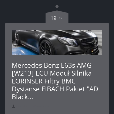
19
CZE
Mercedes Benz E63s AMG
[W213] ECU Moduł Silnika
LORINSER Filtry BMC
Dystanse EIBACH Pakiet "AD
Black…
dodał auto-Dynamics.pl