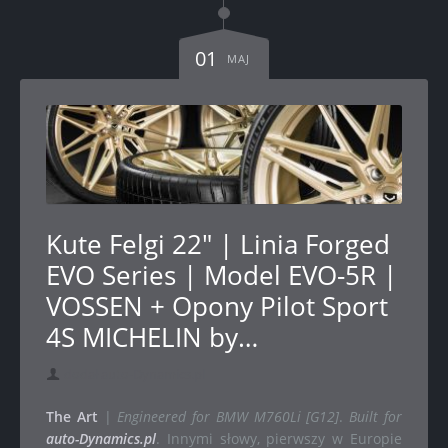
01
MAJ
Kute Felgi 22" | Linia Forged
EVO Series | Model EVO-5R |
VOSSEN + Opony Pilot Sport
4S MICHELIN by…
dodał auto-Dynamics.pl
The Art
|
Engineered for BMW M760Li [G12]
.
Built for
auto-Dynamics.pl
. Innymi słowy, pierwszy w Europie