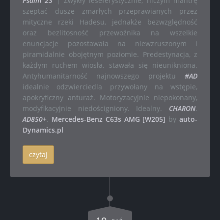
Psalm 23
| Zwykły leseferystycznie, niczym mantrę
szeptać dusze zmarłych przeprawianych przez
mityczne rzeki Hadesu, jednakże bezwzględność
oraz bezlitosność przewoźnika na wszelkie
enuncjacje pozostawała na niewzruszonym i
piramidalnie obojętnym poziomie. Predestynacja, z
każdym ruchem wiosła, stawała się nieunikniona.
Antyhumanitarność najnowszego projektu
#AD
idealnie odzwierciedla przywołany na wstępie,
apokryficzny anturaż. Motoryzacyjnie niepokonany,
modyfikacyjnie niedościgniony. Idealny.
CHARON
.
AD850+
.
Mercedes-Benz C63s AMG [W205]
by
auto-
Dynamics.pl
czytaj