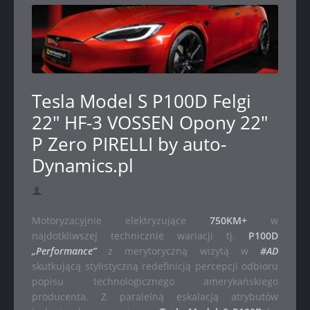
Tesla Model S P100D Felgi
22" HF-3 VOSSEN Opony 22"
P Zero PIRELLI by auto-
Dynamics.pl
dodał auto-Dynamics.pl
Motoryzacyjnie elektryzujące
750KM+
w
najdotkliwszej technicznie wariacji tj.
P100D
„Performance”
z merytoryczną wizytą w
#AD
skutkującą stylistyczną redefinicją percepcji odbioru
popisu technologicznego amerykańskiego
producenta. Z paralelną eskalacją atrybutów