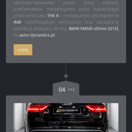
sportowo-luksusowe coupé klasy wyższej,
proklamowane marketingowo przez bawarskiego
producenta jako
THE 8
z metodycznym pit-stop’em w
#AD
redefiniującym stylistyczną oraz akustyczną
perfekcję zdobywcy korony.
BMW M850i xDrive [G15]
by
auto-Dynamics.pl
czytaj
04
PAŹ