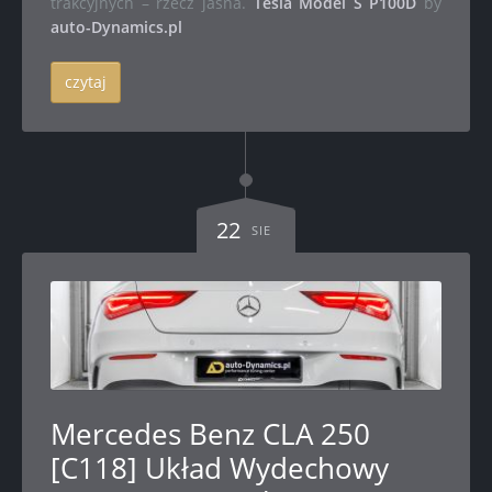
trakcyjnych – rzecz jasna.
Tesla Model S P100D
by
auto-Dynamics.pl
czytaj
22
SIE
Mercedes Benz CLA 250
[C118] Układ Wydechowy