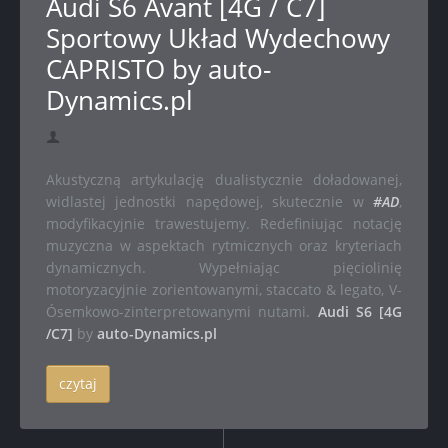
Audi S6 Avant [4G / C7]
Sportowy Układ Wydechowy
CAPRISTO by auto-
Dynamics.pl
dodał auto-Dynamics.pl
Akustyczną artykulację dualistycznie doładowanej,
widlastej jednostki napędowej, skutecznie w
#AD
,
modyfikacyjnie trawestujemy. Redefiniując notację
muzyczna w aspektach rytmicznych oraz kryteriach
dynamicznych. Wypełniając pięciolinię
motoryzacyjnie zorientowanymi, staccato & legato, V-
Ósemkowo-zinterpretowanymi nutami.
Audi S6 [4G
/C7]
by
auto-Dynamics.pl
czytaj