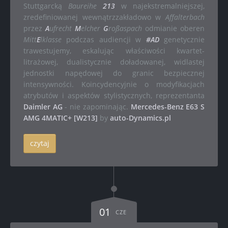
Stuttgarcką
Baureihe
213
w najekstremalniejszej,
zredefiniowanej wewnątrzzakładowo w
Affalterbach
przez
A
ufrecht
M
elcher
G
roßaspach
odmianie oberen
Mitt
E
lklasse
podczas audiencji w
#AD
genetycznie
trawestujemy, eskalując właściwości kwartet-
litrażowej, dualistycznie doładowanej, widlastej
jednostki napędowej do granic bezpiecznej
intensywności. Koincydencyjnie o modyfikacjach
atrybutów i aspektów stylistycznych, reprezentanta
Daimler AG
- nie zapominając.
Mercedes-Benz E63 S
AMG 4MATIC+ [W213]
by
auto-Dynamics.pl
czytaj
01
CZE