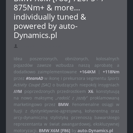
875Nm+ & more...
individually tuned &
powered by auto-
Dynamics.pl
dodał auto-Dynamics.pl
Idea poszerzonych, obniżonych, kolosalnych
pojazdów zawsze wzbudza naszą aprobatę a
dodatkowo zaimplementowane
+164KM
|
+118Nm
przez
#teamAD
w ikonę i prekursora segmentu
Sports
Activity Coupé [SAC]
o budzących niepokój insygniach
///M
poprzedzonych przedrostkiem
X6
, konstytuują
na nowo maksymę
„radość z jazdy”
proklamowaną
marketingowo przez
BMW
. Fenomenalne osiągi w
fuzji z dystynktywnie-agresywną, koherentną oraz
arcy-dynamiczną stylistyką przenoszą bawarskiego
reprezentanta w świat awangardowej, ekskluzywnej
motoryzacji.
BMW X6M [F86]
by
auto-Dynamics.pl