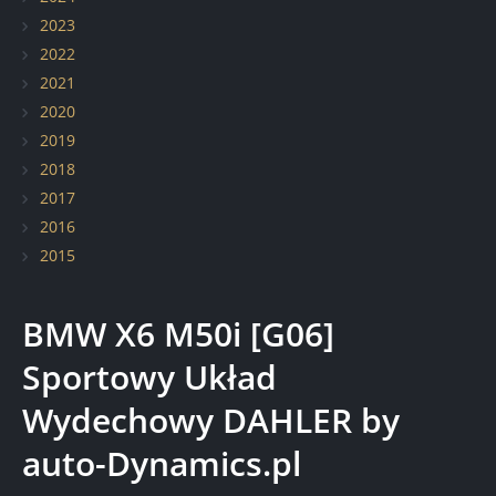
Elementy z włókna węglowego
2023
2022
Renowacja pojazdów zabytkowych
2021
2020
2019
2018
2017
2016
2015
BMW X6 M50i [G06]
Sportowy Układ
Wydechowy DAHLER by
auto-Dynamics.pl