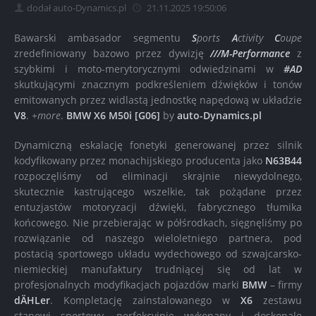
dodał auto-Dynamics.pl
21.11.2025 19:50:06
Bawarski ambasador segmentu
S
ports
A
ctivity
C
oupe
zredefiniowany bazowo przez dywizję
///M-Performance
z
szybkimi i moto-merytorycznymi odwiedzinami w
#AD
skutkującymi znacznym podkreśleniem dźwięków i tonów
emitowanych przez widlastą jednostkę napędową w układzie
V8
.
+more
.
BMW X6 M50i [G06]
by
auto-Dynamics.pl
Dynamiczną eskalację fonetyki generowanej przez silnik
kodyfikowany przez monachijskiego producenta jako
N63B44
rozpoczęliśmy od eliminacji skrajnie niewydolnego,
skutecznie kastrującego wszelkie, tak pożądane przez
entuzjastów motoryzacji dźwięki, fabrycznego tłumika
końcowego. Nie przebierając w półśrodkach, sięgnęliśmy po
rozwiązanie od naszego wieloletniego partnera, pod
postacią sportowego układu wydechowego od szwajcarsko-
niemieckiej manufaktury trudniącej się od lat w
profesjonalnych modyfikacjach pojazdów marki
BMW
– firmy
dÄHLer
. Kompletację zainstalowanego w
X6
zestawu
stanowi sportowy, perfekcyjnie wykonany i doskonale