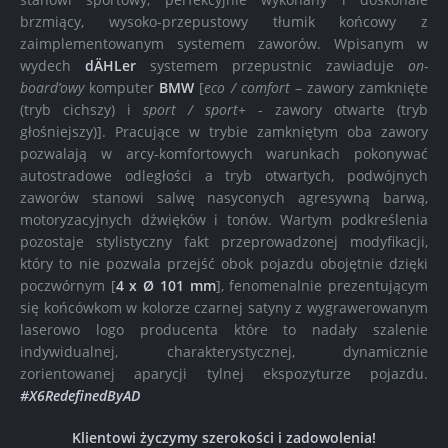
brzmiący, wysoko-przepustowy tłumik końcowy z
zaimplementowanym systemem zaworów. Wpisanym w
wydech
dÄHLer
systemem przepustnic zawiaduje
on-
board’owy
komputer
BMW
[
eco / comfort
– zawory zamknięte
(tryb cichszy) i
sport / sport+
- zawory otwarte (tryb
głośniejszy)]. Pracujące w trybie zamkniętym oba zawory
pozwalają w arcy-komfortowych warunkach pokonywać
autostradowe odległości a tryb otwartych, podwójnych
zaworów stanowi salwę nasyconych agresywną barwą,
motoryzacyjnych dźwięków i tonów. Wartym podkreślenia
pozostaje stylistyczny fakt przeprowadzonej modyfikacji,
który to nie pozwala przejść obok pojazdu obojętnie dzięki
poczwórnym [
4 x Ø 101 mm
], fenomenalnie prezentującym
się końcówkom w kolorze czarnej satyny z wygrawerowanym
laserowo logo producenta które to nadały szalenie
indywidualnej, charakterystycznej, dynamicznie
zorientowanej aparycji tylnej ekspozyturze pojazdu.
#X6RedefinedByAD
Klientowi życzymy szerokości i zadowolenia!