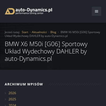
Start
Jesteś tutaj:
Start
Aktualności
Blog
BMW X6 M50i [G06] Sportowy
Układ Wydechowy DAHLER by auto-Dynamics.pl
O Firmie
BMW X6 M50i [G06] Sportowy
Oferta
Układ Wydechowy DAHLER by
auto-Dynamics.pl
Usługi
Chiptuning
Katalog
Moduły mocy
Ochrona lakieru folią
Aktualności
Serwis
Auto Detailing
ARCHIWUM WPISÓW
Kontakt
Hamownia
Transport pojazdu
Blog
Serwis samochodowy
2026
2025
Renowacja felg
Realizacje
2024