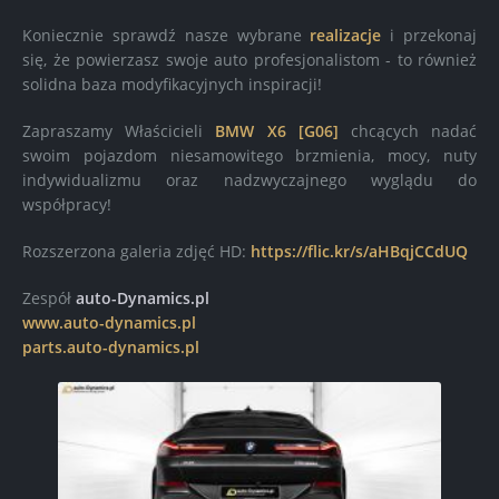
Koniecznie sprawdź nasze wybrane
realizacje
i przekonaj
się, że powierzasz swoje auto profesjonalistom - to również
solidna baza modyfikacyjnych inspiracji!
Zapraszamy Właścicieli
BMW X6 [G06]
chcących nadać
swoim pojazdom niesamowitego brzmienia, mocy, nuty
indywidualizmu oraz nadzwyczajnego wyglądu do
współpracy!
Rozszerzona galeria zdjęć HD:
https://flic.kr/s/aHBqjCCdUQ
Zespół
auto-Dynamics.pl
www.auto-dynamics.pl
parts.auto-dynamics.pl