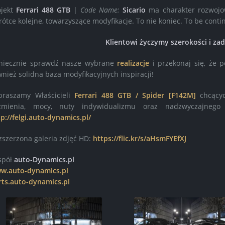
ojekt
Ferrari 488 GTB
|
Code Name:
Sicario
ma charakter rozwojow
rótce kolejne, towarzyszące modyfikacje. To nie koniec. To be conti
Klientowi życzymy szerokości i za
niecznie sprawdź nasze wybrane
realizacje
i przekonaj się, że p
wnież solidna baza modyfikacyjnych inspiracji!
praszamy Właścicieli
Ferrari 488 GTB / Spider [F142M]
chcącyc
zmienia, mocy, nuty indywidualizmu oraz nadzwyczajnego
tp://felgi.auto-dynamics.pl/
zszerzona galeria zdjęć HD:
https://flic.kr/s/aHsmFYEfXJ
spół
auto-Dynamics.pl
w.auto-dynamics.pl
rts.auto-dynamics.pl