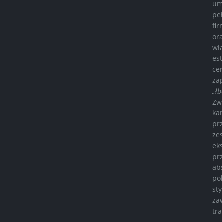
um
pe
fi
or
wł
es
ce
za
„łb
Zw
ka
pr
ze
ek
pr
ab
po
st
za
tr