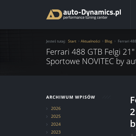
Start
Jesteś tutaj:
Start
Aktualności
Blog
Ferrari 48
O Firmie
Ferrari 488 GTB Felgi 21
Sportowe NOVITEC by au
Oferta
Usługi
Chiptuning
Katalog
Moduły mocy
Ochrona lakieru folią
F
ARCHIWUM WPISÓW
Aktualności
Serwis
Auto Detailing
2026
2
Kontakt
Hamownia
Transport pojazdu
Blog
Serwis samochodowy
2025
b
2024
Renowacja felg
Realizacje
2023