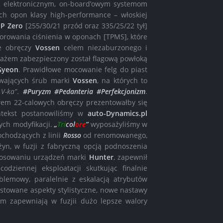
 elektronicznym, on-board’owym systemom
ch opon klasy high-performance – włoskiej
–
P Zero
[255/30/21 przód oraz 335/25/22 tył]
itorowania ciśnienia w oponach [TPMS], które
e obręczy
Vossen
celem niezaburzonego i
tażem zabezpieczony został flagową powłoką
Gyeon
. Prawidłowe mocowanie felg do piast
ywających śrub marki
Vossen
, na których to
„V-ka”
.
#Puryzm
#Pedanteria
#Perfekcjonizm
.
awem 22-calowych obręczy prezentowałby się
ntekst postanowiliśmy w
auto-Dynamics.pl
ych modyfikacji.
„
Tri
col
ore
”
wyposażyliśmy w
chodzących z linii
Rosso
od renomowanego,
żyn, w fuzji z fabryczną opcją podnoszenia
astosowaniu urządzeń marki
Hunter
, zapewnił
dziennej eksploatacji skutkując finalnie
emowy, paralelnie z eskalacją atrybutów
listowane aspekty stylistyczne, nowe nastawy
m zapewniają w fuzjii dużo lepsze walory