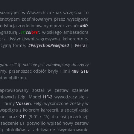
żany jest w Włoszech za znak szczęścia. To
genotypem zdefiniowanym przez wyścigową
dytacją zredefiniowanym przez zespół
#AD
,
sygnaturą
„
Tri
col
ore
”
, włoskiego ambasadora
cz, dystynktywnie-agresywną, koherentnie-
cyjną formę.
#P
erfection
R
edefined
|
Ferrari
atio est”
tj.
nikt nie jest zobowiązany do rzeczy
y, przenosząc odbiór bryły i linii
488 GTB
utomobilizmu.
prowizowany został w zestaw szalenie
iniowych felg. Model
HF-2
wywodzący się z
– firmy
Vossen
. Felgi wykończone zostały w
współgra z kolorem karoserii, a specyfikacja
ylnej oraz
21”
[9.0” / FA] dla osi przedniej.
odsadzenie ET pozwoliło wpisać nowy zestaw
nią błotników, a adekwatne zwymiarowanie