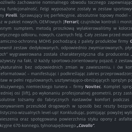
ożliwiło zachowanie nominalnego obwodu tocznego zapewniając
łną funkcjonalność. Felgi wyposażone zostały w zestaw sportowy
rmy
Pirelli
. Sprawujący się perfekcyjnie, absolutnie topowy model 
az w pakiet nowych, OEM’owych [
Ferrari
] czujników kontroli i mon
asnym sumptem, metodą proszkową wylakierowaliśmy w kolorz
tetycznego odbioru, nowych, czarnych felg. Cały zestaw przed mon
ramiczno-ochronną MOHS pochodzącą z palety produktów firmy
pewnił zestaw dedykowanych, odpowiednio zwymiarowanych, pł
ach”
wygrawerowana została charakterystyczna dla producenta
ażywszy na fakt, iż każdy sportowo-zorientowany pojazd, z zest
rykaturalnie bez odpowiednich zmian w zawieszeniu, i ów ko
zeformatować – manifestując i podkreślając zakres przeprowadzon
staw w pełni regulowanych, usztywniająco-obniżających sprężyn po
skluzywnego, niemieckiego tunera – firmy
Novitec
. Komplet sprę
zedniej osi [lift], po wykonaniu profesjonalnej geometrii, przy z
solutnie tożsamy do fabrycznych nastawów komfort podczas co
konywaniem przeszkód drogowych w sposób bez reszty bezprobl
ylistyczno-wizualnych level-up! Konkludując, pomijając powyżej wy
wieszenia oraz spotęgowana powierzchnia styku opony z asfalte
akcyjne 670-konnego, tylnonapędowego
„Cavallo”
.