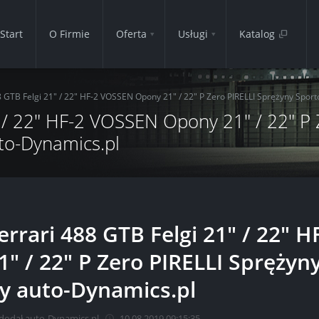
Start
O Firmie
Oferta
Usługi
Katalog
8 GTB Felgi 21" / 22" HF-2 VOSSEN Opony 21" / 22" P Zero PIRELLI Sprężyny Spo
" / 22" HF-2 VOSSEN Opony 21" / 22" P 
to-Dynamics.pl
errari 488 GTB Felgi 21" / 22"
1" / 22" P Zero PIRELLI Spręż
y auto-Dynamics.pl
dodał auto-Dynamics.pl
10.08.2019 09:15:35