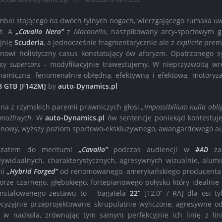
mbol stojącego na dwóch tylnych nogach, wierzgającego rumaka uwa
kt. A
„Cavallo Nero”
z
Maranello
, naszpikowany arcy-sportowym 
ajnię
Scuderia
, a jednocześnie fragmentarycznie ale z
explicite
preme
anowi holistyczny casus konstatujący ów aforyzm. Opatrzonego 
asy
supercars
– modyfikacyjnie trawestujemy. W nieprzyzwoitą wrę
namiczną, fenomenalnie-obłędną, efektywną i efektową, motoryza
8 GTB [F142M]
by
auto-Dynamics.pl
dna z rzymskich paremii prawniczych głosi
„Impossibilium nulla oblig
emożliwych
. W
auto-Dynamics.pl
ów sentencje poniekąd kontestujem
 nowy, wyższy poziom sportowo-ekskluzywnego, awangardowego a
zatem do meritum!
„Cavallo”
podczas audiencji w
#AD
zaa
dywidualnych, charakterystycznych, agresywnych wizualnie, alum
rii
„Hybrid Forged”
od renomowanego, amerykańskiego producenta 
lorze czarnego, głębokiego, fortepianowego połysku który idealnie 
instalowanego zestawu to – bagatela
22”
[12,0” / RA] dla osi t
ecyzyjnie przeprojektowane, skrupulatnie wyliczone, agresywne 
ł w nadkola, zrównując tym samym perfekcyjnie ich linię z li