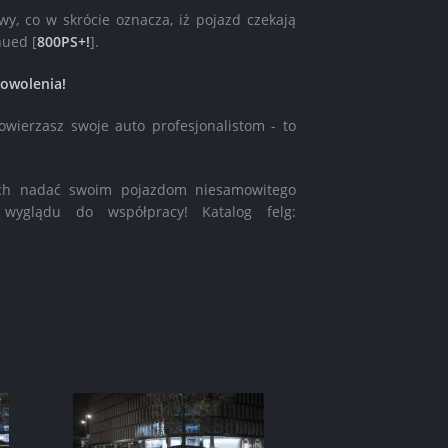
y, co w skrócie oznacza, iż pojazd czekają
nued [
800PS+!
].
dowolenia!
owierzasz swoje auto profesjonalistom - to
h nadać swoim pojazdom niesamowitego
 wyglądu do współpracy! Katalog felg: