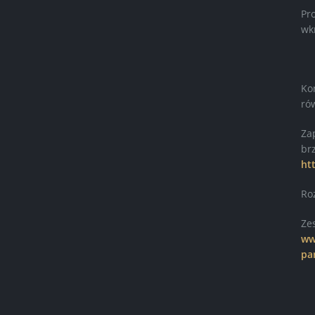
Pr
wk
Ko
ró
Za
br
ht
Ro
Ze
ww
pa