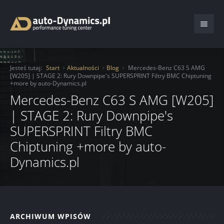
Start
Jesteś tutaj:
Start
Aktualności
Blog
Mercedes-Benz C63 S AMG
[W205] | STAGE 2: Rury Downpipe's SUPERSPRINT Filtry BMC Chiptuning
O Firmie
+more by auto-Dynamics.pl
Mercedes-Benz C63 S AMG [W205]
Oferta
| STAGE 2: Rury Downpipe's
Usługi
Chiptuning
SUPERSPRINT Filtry BMC
Chiptuning +more by auto-
Katalog
Moduły mocy
Ochrona lakieru folią
Dynamics.pl
Aktualności
Serwis
Auto Detailing
Kontakt
Hamownia
Transport pojazdu
Blog
Serwis samochodowy
Renowacja felg
Realizacje
ARCHIWUM WPISÓW