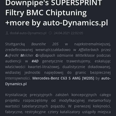
Downpipe's SUPERSPRINT
Filtry BMC Chiptuning
+more by auto-Dynamics.pl
dodał auto-Dynamics.pl
24.04.2021 22:02:05
Stuttgarcką
Baureihe 205
w najekstremalniejszej,
zredefiniowanej wewnątrzzakładowo w
Affalterbach
przez
A
ufrecht
M
elcher
G
roßaspach
odmianie
Mittelklasse
podczas
audiencji w
#AD
genetycznie trawestujemy, eskalując
właściwości kwartet-litrażowej, dualistycznie doładowanej,
widlastej jednostki napędowej do granic bezpiecznej
intensywności.
Mercedes-Benz C63 S AMG [W205]
by
auto-
Dynamics.pl
Krystalizację precyzyjnych założeń koncepcyjnych całego
projektu rozpoczęliśmy od modyfikacyjnej metamorfozy
wartości tabelarycznych pojazdu. W pierwszej kolejności,
fabryczne, restrykcyjne cztery katalizatory ustąpiły miejsca