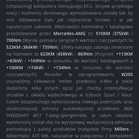
[chiptuning] komputera sterującego ECU. Krzywe przebiegu
mocy i momentu obrotowego wymodelowane zostały tak, by
moc oddawana była jak najbardziej liniowo i w jak
najszerszym zakresie. Właściwości nominalne / katalogowe
przedstawione przez
Mercedes-AMG
to:
510KM
(
375kW
) i
700Nm
[Wyniki pomiaru seryjnych wartości rzeczywistych to
523KM
(
384kW
) i
735Nm
]. Efekty naszego zabiegu zmierzone
na hamowni to
623KM
(
458kW
) i
869Nm
[Przyrost:
+113KM
(
+83kW
) i
+169Nm
w stosunku do wartości katalogowych a
+100KM
(
+74kW
) i
+134Nm
w stosunku do wartości
rzeczywistych]. Ponadto w oprogramowaniu
W205
usunęliśmy całkowicie limiter prędkości
V-Max
a także
dodaliśmy kilka innych opcji jak choćby intensyfikacja
strzałów z układu wydechowego w trybach Sport / Race.
Celem bezpiecznego wykorzystania nowego potencjału oraz
skuteczniejszej ochrony automatycznej przekładni
AMG
SPEEDSHIFT MCT 7-Gang-Sportgetriebe
, w całym układzie
wymieniony został olej na wyczynową, wydajniejszą odmianę
pochodzącą z palety produktów brytyjskiej firmy
Millers
-
Millermatic ATF MB, naturalnie w połączeniu z kompletem