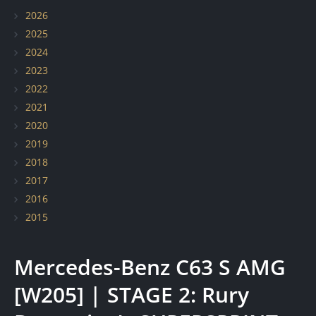
Elementy z włókna węglowego
2026
2025
Renowacja pojazdów zabytkowych
2024
2023
2022
2021
2020
2019
2018
2017
2016
2015
Mercedes-Benz C63 S AMG
[W205] | STAGE 2: Rury