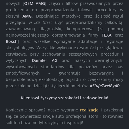
nowych [
OEM AMG
] części i filtrów przewidzianych przez
producenta do przeprowadzenia takowej procedury w
skrzyni
AMG
. Dopełniając metodykę oraz ścisłość reguł
przeglądu, w
„Ce Sześć Trzy”
przeprowadziliśmy całkowitą,
zaawansowaną diagnostykę komputerową [za pomocą
najnowocześniejszego oprogramowania firmy
TEXA
oraz
Bosch
] oraz wszelkie wymagane adaptacje i regulacje
skrzyni biegów. Wszystkie wykonane czynności przeglądowo-
serwisowe, przy zachowaniu szczegółowych procedur i
wytycznych
Daimler AG
oraz naszych wewnętrznych,
wyśrubowanych standardów dla pojazdów przez nas
zmodyfikowanych – gwarantują bezawaryjną i
bezproblemową eksploatację pojazdu o zwiększonej mocy
przez kolejne dziesiątki-tysięcy kilometrów.
#StufeZweiByAD
Klientowi życzymy szerokości i zadowolenia!
Koniecznie sprawdź nasze wybrane
realizacje
i przekonaj
się, że powierzasz swoje auto profesjonalistom - to również
solidna baza modyfikacyjnych inspiracji!