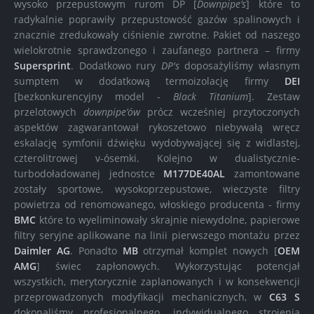
wysoko przepustowym rurom DP [
Downpipe’s
] które to
radykalnie poprawiły przepustowość gazów spalinowych i
znacznie zredukowały ciśnienie zwrotne. Pakiet od naszego
wielokrotnie sprawdzonego i zaufanego partnera – firmy
Supersprint
. Dodatkowo rury
DP's
doposażyliśmy własnym
sumptem w dodatkową termoizolację firmy
DEI
[bezkonkurencyjny model -
Black Titanium
]. Zestaw
przelotowych
downpipe’ów
prócz wcześniej przytoczonych
aspektów zagwarantował rykoszetowo niebywałą wręcz
eskalację symfonii dźwięku wydobywającej się z widlastej,
czterolitrowej v-ósemki. Kolejno w dualistycznie-
turbodoładowanej jednostce
M177DE40AL
zamontowane
zostały sportowe, wysokoprzepustowe, wieczyste filtry
powietrza od renomowanego, włoskiego producenta - firmy
BMC
które to wyeliminowały skrajnie niewydolne, papierowe
filtry seryjne aplikowane na linii pierwszego montażu przez
Daimler AG
. Ponadto
MB
otrzymał komplet nowych [
OEM
AMG
] świec zapłonowych. Wykorzystując potencjał
wszystkich, merytorycznie zaplanowanych i w konsekwencji
przeprowadzonych modyfikacji mechanicznych, w
C63 S
dokonaliśmy profesjonalnego, indywidualnego strojenia