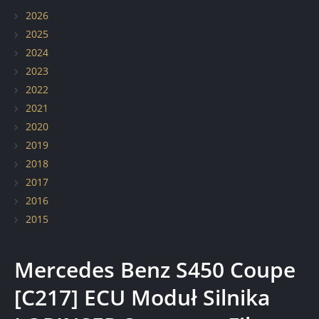
Elementy z włókna węglowego
2026
2025
Renowacja pojazdów zabytkowych
2024
2023
2022
2021
2020
2019
2018
2017
2016
2015
Mercedes Benz S450 Coupe
[C217] ECU Moduł Silnika