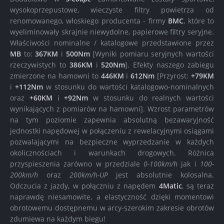
wysokoprzepustowe, wieczyste filtry powietrza od
renomowanego, włoskiego producenta - firmy
BMC
, które to
wyeliminowały skrajnie niewydolne, papierowe filtry seryjne.
Właściwości nominalne / katalogowe przedstawione przez
MB
to:
367KM
i
500Nm
[Wyniki pomiaru seryjnych wartości
rzeczywistych to
386KM
i
520Nm
]. Efekty naszego zabiegu
zmierzone na hamowni to
446KM
i
612Nm
[Przyrost:
+79KM
i
+112Nm
w stosunku do wartości katalogowo-nominalnych
oraz
+60KM
i
+92Nm
w stosunku do realnych wartości
wynikających z pomiarów na hamowni]. Wzrost parametrów
na tym poziomie zapewnia absolutną bezawaryjność
jednostki napędowej w połączeniu z rewelacyjnymi osiągami
pozwalającymi na bezpieczne wyprzedzanie w każdych
okolicznościach i warunkach drogowych. Różnica
przyspieszenia zarówno w przedziale
0-100km/h
jak i
100-
200km/h
oraz
200km/h-UP
jest absolutnie kolosalna.
Odczucia z jazdy, w połączniu z napędem
4Matic
, są teraz
naprawdę niesamowite, a elastyczność dzięki momentowi
obrotowemu dostępnemu w arcy-szerokim zakresie obrotów
zdumiewa na każdym biegu!