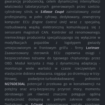
gwarancję producencką, celem dynamicznej intensyfikacji
właściwości tabelarycznych generowanych przez sześcio-
cylindrowy silnik, w
S-Klasse Coupé
zainstalowany został
profesjonalny, w pełni cyfrowy, dedykowany, zewnętrzny
komputer ECU
[Engine Control Unit]
wraz z specjalną,
rozbudowaną wiązką elektroniczną komunikującą się z
sensorami magistrali CAN. Kontroler od renomowanego,
niemieckiego producenta specjalizującego się wyłącznie w
modyfikacjach pojazdów z logotypem gwiazdy
umiejscowionym w frontowym grill’u - firmy
Lorinser
.
Zaawansowany sterownik ECU zapewnia osiągi i
bezpieczeństwo tożsame do typowego chiptuningu przez
OBD. Moduł korzysta z map z dynamiczną adaptacją -
monitoruje wiele wartości w czasie rzeczywistym i
elastycznie dobiera wskazania, sięgając po drzemiący w trzy-
litrowej, podwójnie-turbodoładowanej jednostce
M276DE30AL
potencjał i przekuwa go w konsekwencji na
potężny oraz arcy-bezpieczny przyrost mocy, momentu
obrotowego jak również znacznie potęguje ogólną
elastyczność dostępną w pełnym zakresie obrotów.
Dodatkowo w
S-Coupé
zamontowane zostały sportowe,