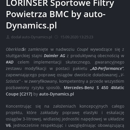
LORINSER Sportowe Filtry
Powietrza BMC by auto-
Dynamics.pl
dodał auto-Dynamics.pl
15.09.2020 13:25:23
Oberklas
S
e
zamknięte w nadwoziu
Coupé
wywodzące się z
stuttgarckiej stajni
Daimler AG
z produktywną obecnością w
#AD
celem implementacji skutecznego, gwarancyjnego
zestawu modyfikacji w postaci pakietu
„AD-Performance”
,
zapewniającego poprawę osiągów dwoiście doładowanej
„V-
Szóstce”
- w zweryfikowany, kompetentny a przede wszystkim
pozbawiony ryzyka sposób.
Mercedes-Benz S 450 4Matic
Coupe [C217]
by
auto-Dynamics.pl
Koncentrując się na założeniach koncepcyjnych całego
projektu, które zakładały poprawę elastyki i eskalację
osiągów 3-litrowej, widlastej jednostki napędowej w układzie
V6
, jednocześnie respektując i uwzględniając obowiązującą