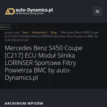
Start
Jesteś tutaj:
Start
Aktualności
Blog
Mercedes Benz S450 Coupe
[C217] ECU Moduł Silnika LORINSER Sportowe Filtry Powietrza BMC by
O Firmie
auto-Dynamics.pl
Mercedes Benz S450 Coupe
Oferta
[C217] ECU Moduł Silnika
Usługi
Chiptuning
LORINSER Sportowe Filtry
Powietrza BMC by auto-
Katalog
Moduły mocy
Ochrona lakieru folią
Dynamics.pl
Aktualności
Serwis
Auto Detailing
Kontakt
Hamownia
Transport pojazdu
Blog
Serwis samochodowy
Renowacja felg
Realizacje
ARCHIWUM WPISÓW