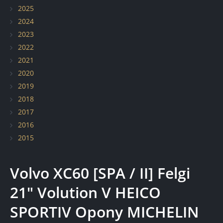
2025
Elementy z włókna węglowego
2024
Renowacja pojazdów zabytkowych
2023
2022
2021
2020
2019
2018
2017
2016
2015
Volvo XC60 [SPA / II] Felgi
21" Volution V HEICO
SPORTIV Opony MICHELIN