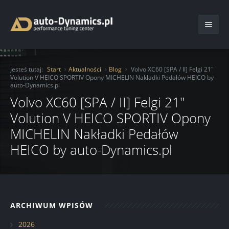
Start
Jesteś tutaj:
Start
Aktualności
Blog
Volvo XC60 [SPA / II] Felgi 21"
Volution V HEICO SPORTIV Opony MICHELIN Nakładki Pedałów HEICO by
O Firmie
auto-Dynamics.pl
Volvo XC60 [SPA / II] Felgi 21"
Oferta
Volution V HEICO SPORTIV Opony
Usługi
Chiptuning
MICHELIN Nakładki Pedałów
HEICO by auto-Dynamics.pl
Katalog
Moduły mocy
Ochrona lakieru folią
Aktualności
Serwis
Auto Detailing
Kontakt
Hamownia
Transport pojazdu
Blog
Serwis samochodowy
ARCHIWUM WPISÓW
Renowacja felg
Realizacje
2026