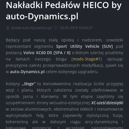
Nakładki Pedałów HEICO by
auto-Dynamics.pl
dodał auto-Dynamics.pl
03.05.2019 16:24:27
Będący pod naszą stałą opieką i nadzorem, szwedzki
reprezentant segmentu
Sport Utility Vehicle [SUV]
pod
postacią
Volvo XC60 D5 [SPA / II]
o którym szerzej pisaliśmy
na łamach naszego bloga [
mods-Stage#1
] opisując
precyzyjnie zakres przeprowadzonych modyfikacji, zjawił się
w
auto-Dynamics.pl
celem kolejnego upgrade’u.
Kolejny
„Stage”
to konsekwentna realizacja ściśle przyjętej
wizji i planu, których założenia zostały zdefiniowane w
sposób jasny i klarowny. W tym etapie zajęliśmy się
uzupełnieniem strony wizualno-estetycznej
XC-sześćdziesiątki
w zestaw aluminiowych, ekstremalnie lekkich i niesamowicie
wytrzymałych felg, które zapewniły stylistyczną fuzję,
koherentną ale w dalszym ciągu arcy-dynamiczną i
luksusową prezencję z wcześniej zainstalowanymi