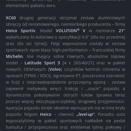
elementami pakietu aero.
XC60
drugiej generacji otrzymał zestaw aluminiowych
obręczy od renomowanego, niemieckiego producenta – firmy
®
Heico Sportiv
. Model
VOLUTION
V
w rozmiarze
21”
wykończony bi-kolorowo o specyfikacji 9.0” [dla osi przedniej
oraz dla osi tylnej]. Felgi wyposażone zostały w zestaw
sportowych opon klasy high-performance – francuskiej firmy
Michelin
. Nie mający sobie równych, absolutnie topowy
model -
Latitude Sport 3
[4 x 265/40/21] oraz w pakiet
nowych, OEM’owych [
Volvo
] czujników kontroli ciśnienia w
oponach [TPMS / RDCI]. Agresywne ET, poszerzona szerokość
w fuzji z nieprawdopodobnie przyczepną oponą - zestaw
zapewnił niebywałą wręcz trakcję i
„czucie”
pojazdu a
dynamicznie pokonywanie ostrych łuków sprawia teraz
jeszcze więcej ekscytująco-szybkiej, drogowej przyjemności.
Aparycja pojazdu dzięki idealnie wpisującym się w linię bryły
pojazdu felgom
Heico
– również
„level-up”
. Ponadto auto
wyposażyliśmy w pakiet sportowych nakładek na pedał
hamulca i przyspieszenia oraz emblemat tylnej pokrywy /