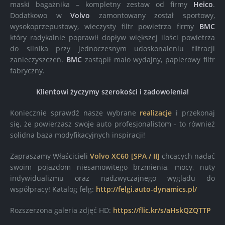
maski bagażnika – kompletny zestaw od firmy
Heico
.
Dodatkowo w
Volvo
zamontowany został sportowy,
wysokoprzepustowy, wieczysty filtr powietrza firmy
BMC
który radykalnie poprawił dopływ większej ilości powietrza
do silnika przy jednoczesnym udoskonaleniu filtracji
zanieczyszczeń.
BMC
zastąpił mało wydajny, papierowy filtr
fabryczny.
Klientowi życzymy szerokości i zadowolenia!
Koniecznie sprawdź nasze wybrane
realizacje
i przekonaj
się, że powierzasz swoje auto profesjonalistom - to również
solidna baza modyfikacyjnych inspiracji!
Zapraszamy Właścicieli
Volvo XC60 [SPA / II]
chcących nadać
swoim pojazdom niesamowitego brzmienia, mocy, nuty
indywidualizmu oraz nadzwyczajnego wyglądu do
współpracy! Katalog felg:
http://felgi.auto-dynamics.pl/
Rozszerzona galeria zdjęć HD:
https://flic.kr/s/aHskQZQTTP