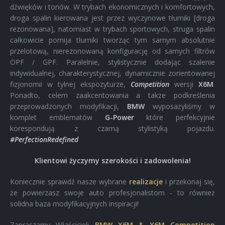
dźwięków i tonów. W trybach ekonomicznych i komfortowych,
droga spalin kierowana jest przez wyczynowe tłumiki [droga
rezonowana], natomiast w trybach sportowych, struga spalin
całkowicie pomija tłumiki tworząc tym samym absolutnie
przelotową, nierezonowaną konfigurację od samych filtrów
OPF / GPF. Paralelnie, stylistycznie dodając szalenie
indywidualnej, charakterystycznej, dynamicznie zorientowanej
fizjonomii w tylnej ekspozyturze,
Competition
wersji
X6M
.
Ponadto, celem zaakcentowania a także podkreślenia
przeprowadzonych modyfikacji,
BMW
wyposażyliśmy w
komplet emblematów
G-Power
które perfekcyjnie
korespondują z czarną stylistyką pojazdu.
#PerfectionRedefined
Klientowi życzymy szerokości i zadowolenia!
Koniecznie sprawdź nasze wybrane
realizacje
i przekonaj się,
że powierzasz swoje auto profesjonalistom - to również
solidna baza modyfikacyjnych inspiracji!
Zapraszamy Właścicieli
BMW X6M & X6M Competition