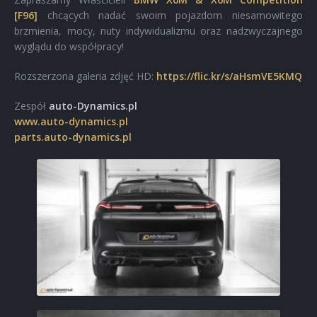
[F96]
chcących nadać swoim pojazdom niesamowitego
brzmienia, mocy, nuty indywidualizmu oraz nadzwyczajnego
wyglądu do współpracy!
Rozszerzona galeria zdjęć HD:
https://flic.kr/s/aHsmVE5KMQ
Zespół
auto-Dynamics.pl
www.auto-dynamics.pl
parts.auto-dynamics.pl