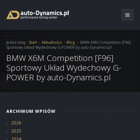
Start
Jesteś tutaj:
Start
Aktualności
Blog
BMW X6M Competition [F96]
Sportowy Układ Wydechowy G-POWER by auto-Dynamics.pl
O Firmie
BMW X6M Competition [F96]
Oferta
Sportowy Układ Wydechowy G-
POWER by auto-Dynamics.pl
Usługi
Chiptuning
Katalog
Moduły mocy
Ochrona lakieru folią
Aktualności
Serwis
Auto Detailing
ARCHIWUM WPISÓW
Kontakt
Hamownia
Transport pojazdu
Blog
Serwis samochodowy
2026
2025
Renowacja felg
Realizacje
2024