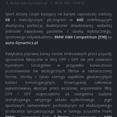
dodał auto-Dynamics.pl
09.05.2021 19:04:12
Sport Activity Coupe
bazujący na kanwie najnowszej odsłony
X6
z metodycznym pit-stop’em w
#AD
redefiniującym
akustyczną perfekcję dualistycznie doładowanej, widlastej
jednostki napędowej paralelnie z dawką stylistycznego,
sportowego indywidualizmu.
BMW X6M Competition [F96]
by
auto-Dynamics.pl
Radykalna poprawa barwy tonów emitowanych przez pojazdy
uposażone fabrycznie w filtry OPF / GPF nie jest zadaniem
trywialnym. Szczególnie w przypadku konieczności
pozostawienia ów ekologicznych filtrów w nienaruszonej
formie, choćby z tytułu szeregu aspektów gwarancyjnych
tudzież homologacyjnych. Emancypację całkowicie
wykastrowanej akustyki przez wcześniej wspomniane filtry
OPF / GPF rozpoczęliśmy od zastąpienia szalenie
restrykcyjnego, seryjnego układu wydechowego – jego
sportowym zamiennikiem pochodzącym od ekskluzywnego
producenta specjalizującego się w tuningu pojazdów marki
BMW
– niemieckiej firmy
G-Power
. Zainstalowany w
X6M