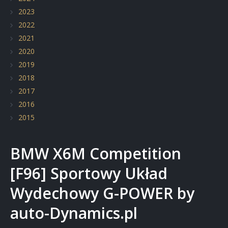
Elementy z włókna węglowego
2023
2022
Renowacja pojazdów zabytkowych
2021
2020
2019
2018
2017
2016
2015
BMW X6M Competition
[F96] Sportowy Układ
Wydechowy G-POWER by
auto-Dynamics.pl