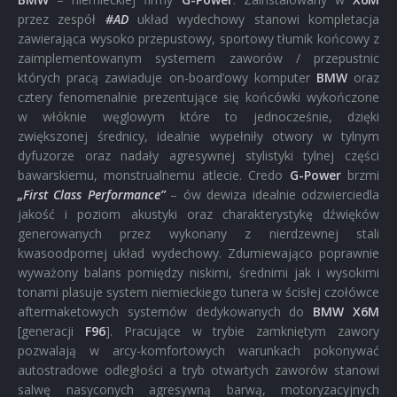
przez zespół
#AD
układ wydechowy stanowi kompletacja
zawierająca wysoko przepustowy, sportowy tłumik końcowy z
zaimplementowanym systemem zaworów / przepustnic
których pracą zawiaduje on-board’owy komputer
BMW
oraz
cztery fenomenalnie prezentujące się końcówki wykończone
w włóknie węglowym które to jednocześnie, dzięki
zwiększonej średnicy, idealnie wypełniły otwory w tylnym
dyfuzorze oraz nadały agresywnej stylistyki tylnej części
bawarskiemu, monstrualnemu atlecie. Credo
G-Power
brzmi
„First Class Performance”
– ów dewiza idealnie odzwierciedla
jakość i poziom akustyki oraz charakterystykę dźwięków
generowanych przez wykonany z nierdzewnej stali
kwasoodpornej układ wydechowy. Zdumiewająco poprawnie
wyważony balans pomiędzy niskimi, średnimi jak i wysokimi
tonami plasuje system niemieckiego tunera w ścisłej czołówce
aftermaketowych systemów dedykowanych do
BMW X6M
[generacji
F96
]. Pracujące w trybie zamkniętym zawory
pozwalają w arcy-komfortowych warunkach pokonywać
autostradowe odległości a tryb otwartych zaworów stanowi
salwę nasyconych agresywną barwą, motoryzacyjnych